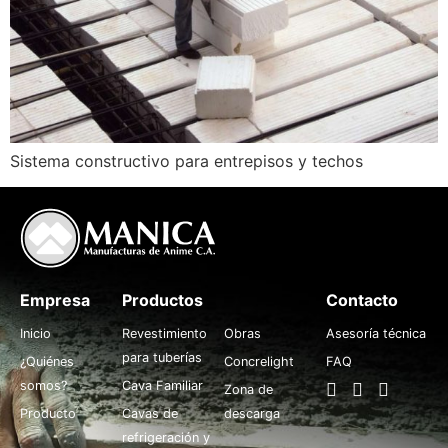
Sistema constructivo para entrepisos y techos
Empresa
Productos
.
Contacto
Inicio
Revestimiento
Obras
Asesoría técnica
para tuberías
¿Quiénes
Concrelight
FAQ
somos?
Cava Familiar
Zona de
Producto
Cavas de
descarga
refrigeración y