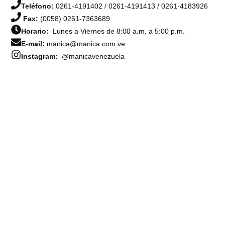
Teléfono:
0261-4191402 / 0261-4191413 / 0261-4183926
Fax:
(0058) 0261-7363689
Horario:
Lunes a Viernes de 8:00 a.m. a 5:00 p.m.
E-mail:
manica@manica.com.ve
Instagram:
@manicavenezuela
E-mail:
manica@manica.com.ve
Gracias por visitar nuestro website
Nombre y apellido
*
Correo electrónico
*
Asunto
*
Número de contacto
*
Mensaje
*