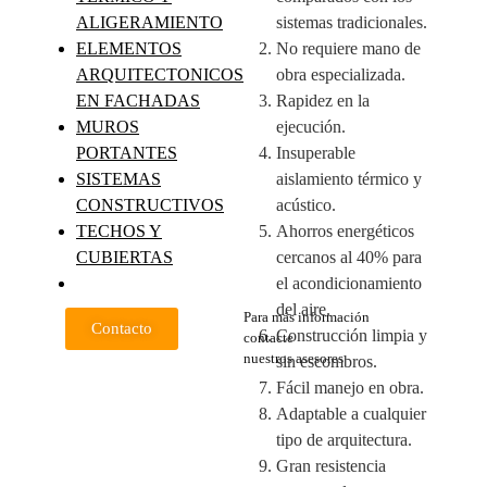
ALIGERAMIENTO
sistemas tradicionales.
ELEMENTOS
No requiere mano de
ARQUITECTONICOS
obra especializada.
EN FACHADAS
Rapidez en la
MUROS
ejecución.
PORTANTES
Insuperable
SISTEMAS
aislamiento térmico y
CONSTRUCTIVOS
acústico.
TECHOS Y
Ahorros energéticos
CUBIERTAS
cercanos al 40% para
el acondicionamiento
del aire.
Para más información
Contacto
Construcción limpia y
contacte
nuestros asesores
sin escombros.
Fácil manejo en obra.
Adaptable a cualquier
tipo de arquitectura.
Gran resistencia