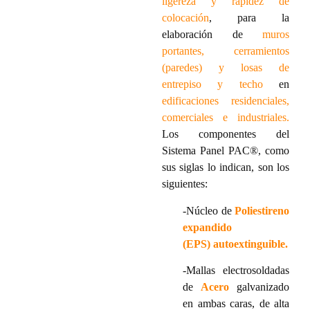
ligereza y rapidez de
colocación
, para la
elaboración de
muros
portantes, cerramientos
(paredes) y losas de
entrepiso y techo
en
edificaciones residenciales,
comerciales e industriales.
Los componentes del
Sistema Panel PAC®, como
sus siglas lo indican, son los
siguientes:
-Núcleo de
Poliestireno
expandido
(EPS)
autoextinguible.
-Mallas electrosoldadas
de
Acero
galvanizado
en ambas caras, de alta