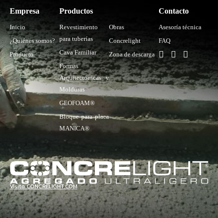
Empresa
Productos
.
Contacto
Inicio
Revestimiento
Obras
Asesoría técnica
para tuberías
¿Quiénes somos?
Concrelight
FAQ
Cava Familiar
Producto
Zona de descarga
Formas
Arquitectónicas y
Molduras
GEOFOAM®
Bloque para placa
MANICA®
Visita CONCRELIGHT.COM