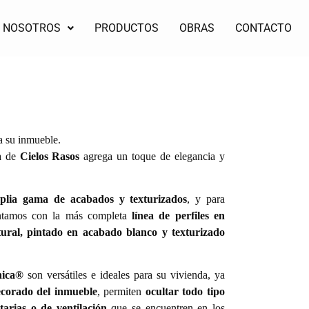
NOSOTROS
PRODUCTOS
OBRAS
CONTACTO
a su inmueble.
ma de
Cielos Rasos
agrega un toque de elegancia y
plia gama de acabados y texturizados
, y para
ontamos con la más completa
línea de perfiles en
tural, pintado en acabado blanco y texturizado
nica®
son versátiles e ideales para su vivienda, ya
corado del inmueble
, permiten
ocultar todo tipo
nitarias o de ventilación
que se encuentren en los