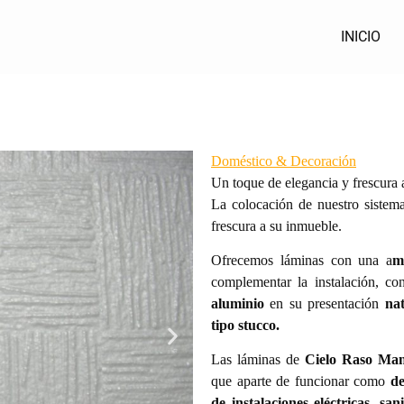
INICIO
Doméstico & Decoración
Un toque de elegancia y frescura 
La colocación de nuestro siste
frescura a su inmueble.
Ofrecemos láminas con una a
m
complementar la instalación, c
aluminio
en su presentación
na
tipo stucco.
Las láminas de
Cielo Raso Ma
que aparte de funcionar como
de
de instalaciones eléctricas, sa