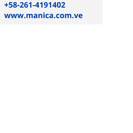
o
Visita CONCRELIGHT.COM
écnica