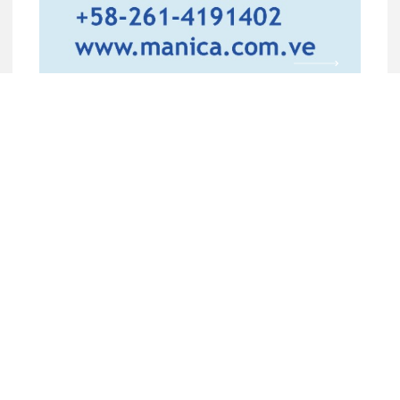
Productos
.
Contact
Cava Familiar
Obras
Asesoría t
Cielo Raso
Concrelight
FAQ
Panel PAC®
Zona de descarga
Estibas MANICA®
Cava Portátil de 6 Litros