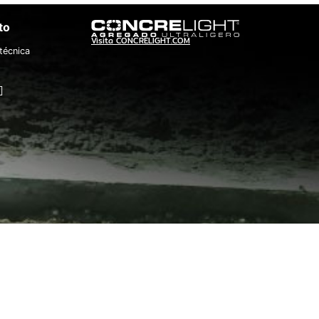
to
Visita CONCRELIGHT.COM
técnica