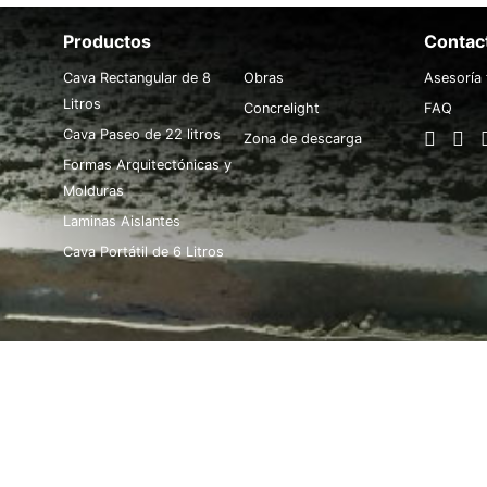
Productos
.
Contac
Cava Rectangular de 8
Obras
Asesoría 
Litros
Concrelight
FAQ
Cava Paseo de 22 litros
Zona de descarga
Formas Arquitectónicas y
Molduras
Laminas Aislantes
Cava Portátil de 6 Litros
ODOS LOS DERECHOS RESERVADOS