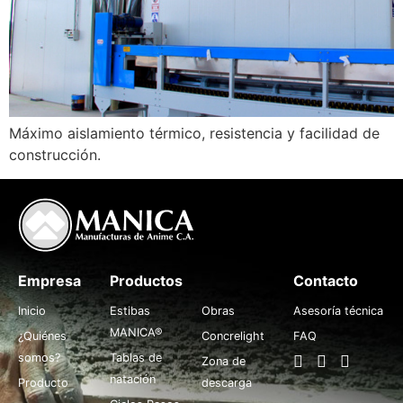
Máximo aislamiento térmico, resistencia y facilidad de
construcción.
Empresa
Productos
.
Contacto
Inicio
Estibas
Obras
Asesoría técnica
MANICA®
¿Quiénes
Concrelight
FAQ
somos?
Tablas de
Zona de
natación
Producto
descarga