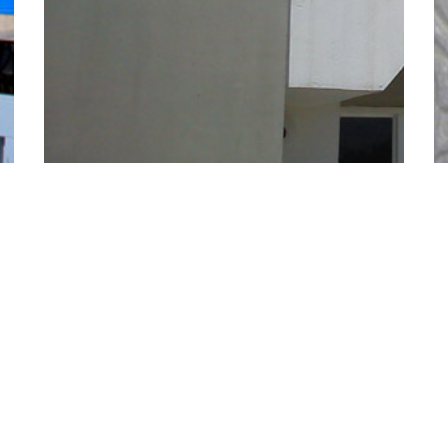
Productos
.
Contact
Mallas Electrosoldadas
Obras
Asesoría t
Formas Arquitectónicas y
Concrelight
FAQ
Molduras
Zona de descarga
Semilleros MANICA®
PanelPRO® PARA MUROS
Embalajes comerciales