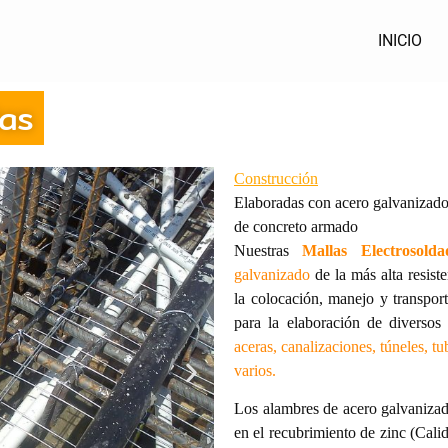
INICIO
das
Construcción
Elaboradas con acero galvanizado d
de concreto armado
Nuestras
Mallas Electrosolda
galvanizado
de la más alta resist
la colocación, manejo y transport
para la elaboración de diverso
aceras, canalizaciones, túneles, t
varios.
Los alambres de acero galvanizad
en el recubrimiento de zinc (Cal