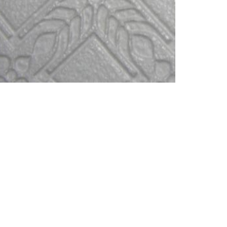
o
Visita CONCRELIGHT.COM
écnica