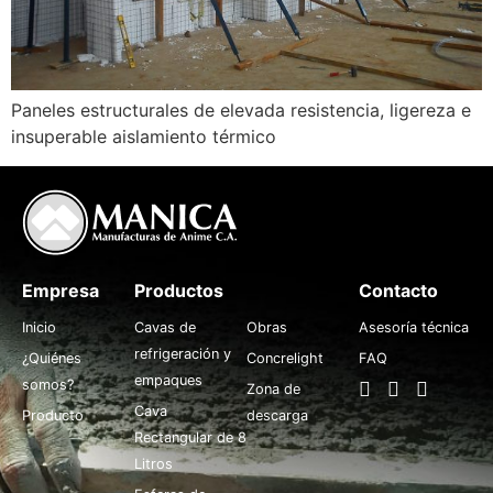
Paneles estructurales de elevada resistencia, ligereza e
insuperable aislamiento térmico
Empresa
Productos
.
Contacto
Inicio
Cavas de
Obras
Asesoría técnica
refrigeración y
¿Quiénes
Concrelight
FAQ
empaques
somos?
Zona de
Cava
Producto
descarga
Rectangular de 8
Litros