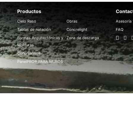
Productos
.
Contac
Cielo Raso
Obras
Asesoría 
Tablas de natación
Concrelight
FAQ
Formas Arquitectónicas y
Zona de descarga
Molduras
Concrelight®
PanelPRO® PARA MUROS
ODOS LOS DERECHOS RESERVADOS