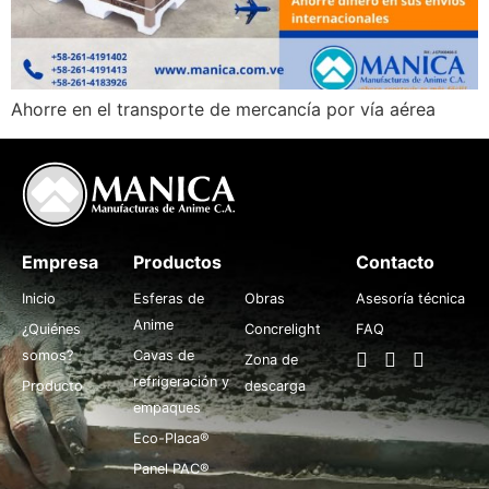
Ahorre en el transporte de mercancía por vía aérea
Empresa
Productos
.
Contacto
Inicio
Esferas de
Obras
Asesoría técnica
Anime
¿Quiénes
Concrelight
FAQ
somos?
Cavas de
Zona de
refrigeración y
Producto
descarga
empaques
Eco-Placa®
Panel PAC®