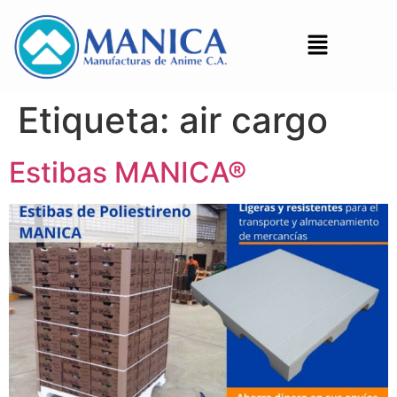
Etiqueta:
air cargo
Estibas MANICA®