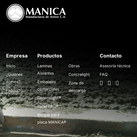
Empresa
Productos
.
Contacto
Inicio
Laminas
Obras
Asesoría técnica
Aislantes
¿Quiénes
Concrelight
FAQ
somos?
Embalajes
Zona de
comerciales
Producto
descarga
Concrelight®
Panel PAC®
Bloque para
placa MANICA®