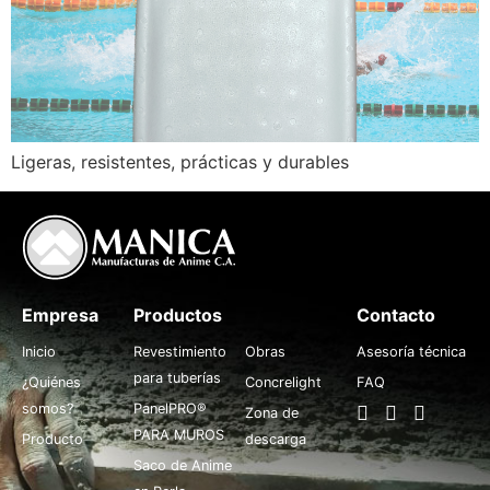
Ligeras, resistentes, prácticas y durables
Empresa
Productos
.
Contacto
Inicio
Revestimiento
Obras
Asesoría técnica
para tuberías
¿Quiénes
Concrelight
FAQ
somos?
PanelPRO®
Zona de
PARA MUROS
Producto
descarga
Saco de Anime