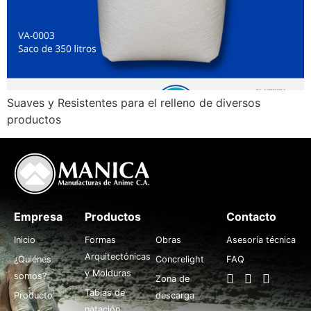
Suaves y Resistentes para el relleno de diversos
productos
Empresa
Productos
.
Contacto
Inicio
Formas
Obras
Asesoría técnica
Arquitectónicas
¿Quiénes
Concrelight
FAQ
y Molduras
somos?
Zona de
Tablas de
Producto
descarga
natación