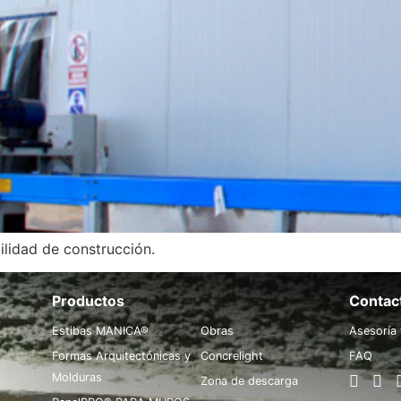
ilidad de construcción.
Productos
.
Contac
Estibas MANICA®
Obras
Asesoría 
Formas Arquitectónicas y
Concrelight
FAQ
Molduras
Zona de descarga