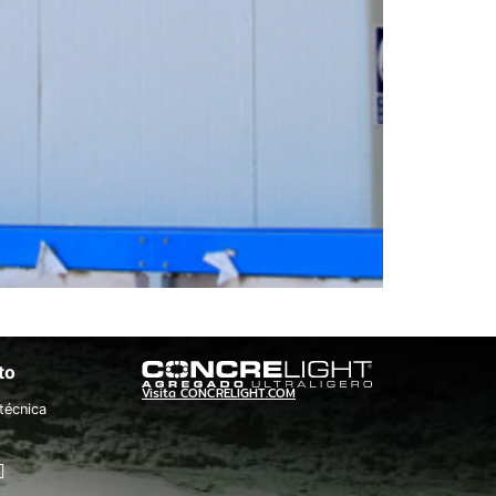
to
Visita CONCRELIGHT.COM
técnica