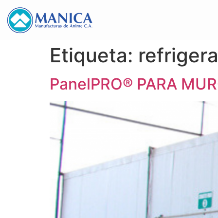
Etiqueta:
refriger
PanelPRO® PARA MU