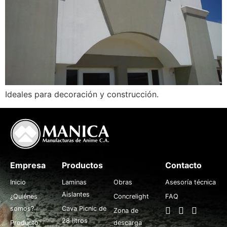
Ideales para decoración y construcción.
Empresa
Productos
.
Contacto
Inicio
Laminas
Obras
Asesoría técnica
Aislantes
¿Quiénes
Concrelight
FAQ
somos?
Cava Picnic de
Zona de
28 litros
Producto
descarga