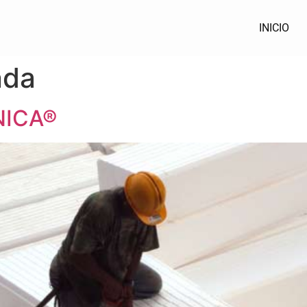
INICIO
nda
NICA®