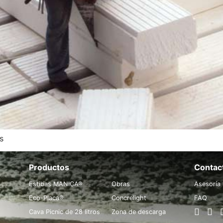
s
Productos
.
Contac
Estibas MANICA®
Obras
Asesoría 
Eco-Placa®
Concrelight
FAQ
Cava Picnic de 28 litros
Zona de descarga