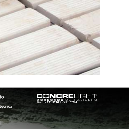
to
Visita CONCRELIGHT.COM
técnica