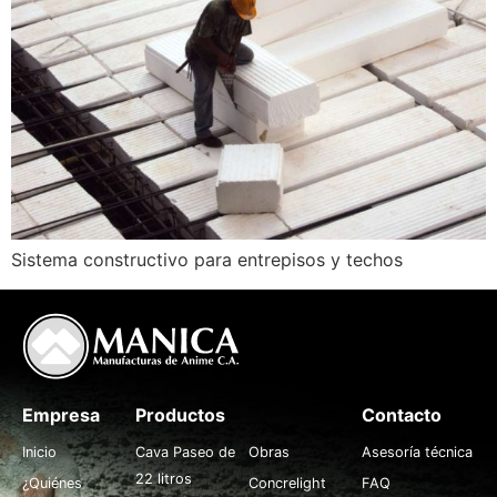
Sistema constructivo para entrepisos y techos
Empresa
Productos
.
Contacto
Inicio
Cava Paseo de
Obras
Asesoría técnica
22 litros
¿Quiénes
Concrelight
FAQ