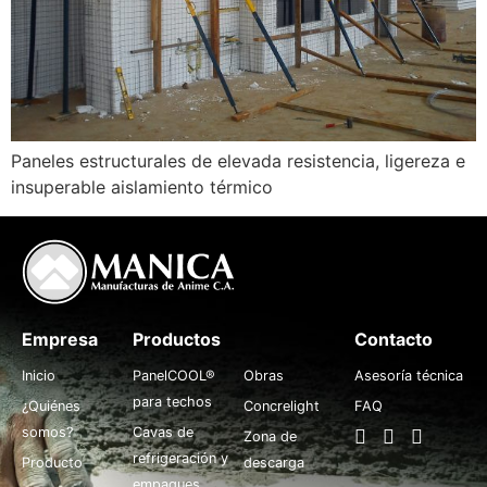
Paneles estructurales de elevada resistencia, ligereza e
insuperable aislamiento térmico
Empresa
Productos
.
Contacto
Inicio
PanelCOOL®
Obras
Asesoría técnica
para techos
¿Quiénes
Concrelight
FAQ
somos?
Cavas de
Zona de
refrigeración y
Producto
descarga
empaques