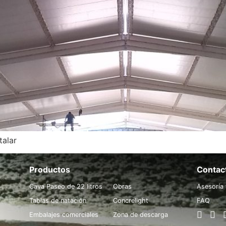
talar
Productos
.
Contac
Cava Paseo de 22 litros
Obras
Asesoría 
Tablas de natación
Concrelight
FAQ
Embalajes comerciales
Zona de descarga