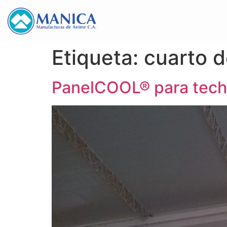
Etiqueta:
cuarto 
PanelCOOL® para tec