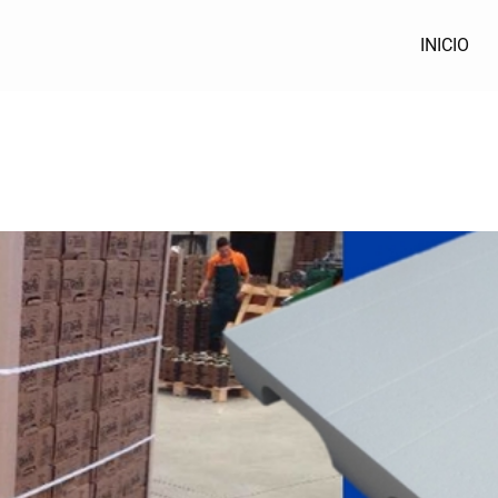
INICIO