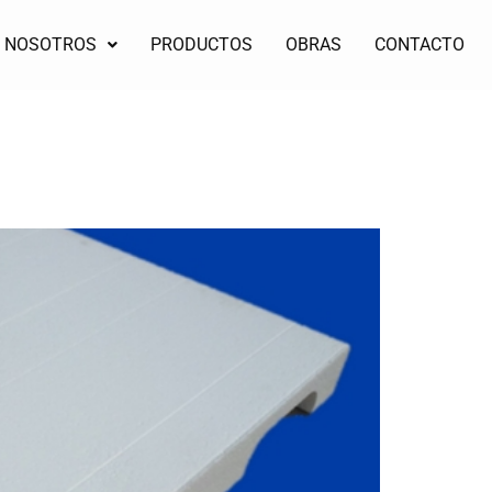
NOSOTROS
PRODUCTOS
OBRAS
CONTACTO