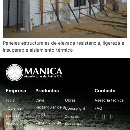
Paneles estructurales de elevada resistencia, ligereza e
insuperable aislamiento térmico
Empresa
Productos
.
Contacto
Inicio
Cava
Obras
Asesoría técnica
Rectangular de 8
¿Quiénes
Concrelight
FAQ
Litros
somos?
Zona de
Cava Picnic de
Producto
descarga
28 litros