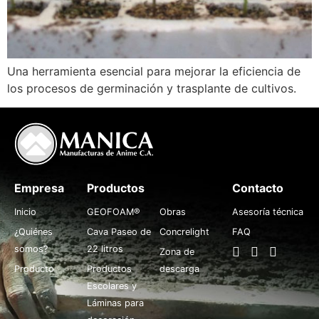
Una herramienta esencial para mejorar la eficiencia de
los procesos de germinación y trasplante de cultivos.
Empresa
Productos
.
Contacto
Inicio
GEOFOAM®
Obras
Asesoría técnica
¿Quiénes
Cava Paseo de
Concrelight
FAQ
somos?
22 litros
Zona de
Producto
Productos
descarga
Escolares y
Láminas para