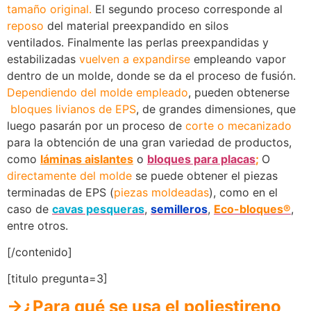
tamaño original.
E
l segundo proceso corresponde al
reposo
del material preexpandido en silos
ventilados.
Finalmente las perlas preexpandidas y
estabilizadas
vuelven a expandirse
empleando vapor
dentro de un molde, donde se da el proceso de fusión.
Dependiendo del molde empleado
, pueden obtenerse
bloques livianos de EPS
, de grandes dimensiones, que
luego pasarán por un proceso de
corte o mecanizado
para la obtención de una gran variedad de productos,
como
láminas aislantes
o
bloques para placas
;
O
directamente del molde
se puede obtener el piezas
terminadas de EPS (
piezas moldeadas
), como en el
caso de
cavas pesqueras
,
semilleros
,
Eco-bloques®
,
entre otros.
[/contenido]
[titulo pregunta=3]
→¿Para qué se usa el poliestireno