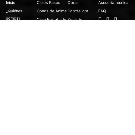
Inicio
Cielos Rasos
Obras
Asesoría técnica
¿Quiénes
Conos de Anime
Concrelight
FAQ
somos?
Cava Portátil de
Zona de
Producto
6 Litros
descarga
Saco de Anime
en Perla
Cielo Raso