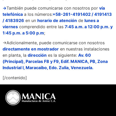
→
También puede comunicarse con nosotros por
vía
telefónica
a los números:
+58-261-4191402 / 4191413
/ 4183926
en un
horario de atención
de
lunes a
viernes
comprendido entre las
7:45 a.m. a 12:00 p.m. y
1:45 p.m. a 5:00 p.m
;
→Adicionalmente, puede comunicarse con nosotros
directamente en mostrador
en nuestras instalaciones
en planta, la
dirección
es la siguiente:
Av. 60
(Principal), Parcelas F8 y F9, Edif. MANICA, PB, Zona
Industrial I, Maracaibo, Edo. Zulia, Venezuela.
[/contenido]