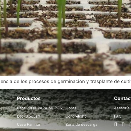
iencia de los procesos de germinación y trasplante de culti
Productos
.
Contac
PanelPRO® PARA MUROS
Obras
Asesoría 
Eco-Bloque®
Concrelight
FAQ
Cava Familiar
Zona de descarga