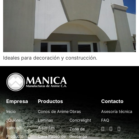
Ideales para decoración y construcción.
Empresa
Productos
.
Contacto
Inicio
Conos de Anime
Obras
Asesoría técnica
¿Quiénes
Laminas
Concrelight
FAQ
somos?
Aislantes
Zona de
Producto
Cava Paseo de
descarga