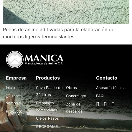
Perlas de anime aditivadas para la elaboración de
morteros ligeros termoaislantes.
Empresa
Productos
.
Contacto
Inicio
Cava Paseo de
Obras
Asesoría técnica
22 litros
¿Quiénes
Concrelight
FAQ
somos?
Embalajes
Zona de
comerciales
Producto
descarga
Cielos Rasos
GEOFOAM®