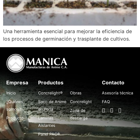
Una herramienta esencial para mejorar la eficiencia de
los procesos de germinación y trasplante de cultivos.
Empresa
Productos
.
Contacto
Inicio
Concrelight®
Obras
Asesoría técnica
¿Quiénes
Saco de Anime
Concrelight
FAQ
somos?
en Perla
Zona de
Producto
Laminas
descarga
Aislantes
Panel PAC®