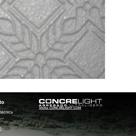
to
Visita CONCRELIGHT.COM
técnica