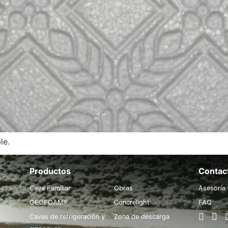
le.
Productos
.
Contac
Cava Familiar
Obras
Asesoría 
GEOFOAM®
Concrelight
FAQ
Cavas de refrigeración y
Zona de descarga