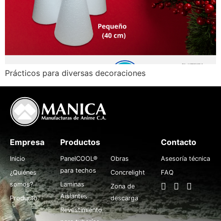
Prácticos para diversas decoraciones
Empresa
Productos
.
Contacto
Inicio
PanelCOOL®
Obras
Asesoría técnica
para techos
¿Quiénes
Concrelight
FAQ
somos?
Laminas
Zona de
Aislantes
Producto
descarga
Revestimiento