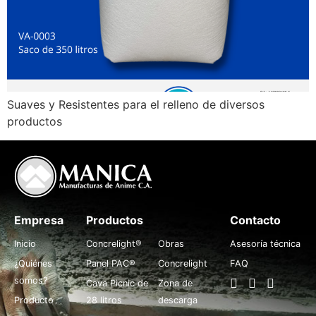
Suaves y Resistentes para el relleno de diversos
productos
Empresa
Productos
.
Contacto
Inicio
Concrelight®
Obras
Asesoría técnica
¿Quiénes
Panel PAC®
Concrelight
FAQ
somos?
Cava Picnic de
Zona de
Producto
28 litros
descarga