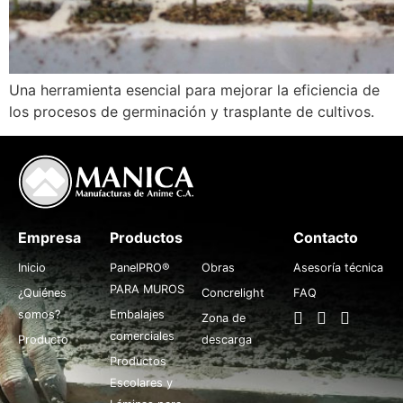
Una herramienta esencial para mejorar la eficiencia de
los procesos de germinación y trasplante de cultivos.
Empresa
Productos
.
Contacto
Inicio
PanelPRO®
Obras
Asesoría técnica
PARA MUROS
¿Quiénes
Concrelight
FAQ
somos?
Embalajes
Zona de
comerciales
Producto
descarga
Productos
Escolares y