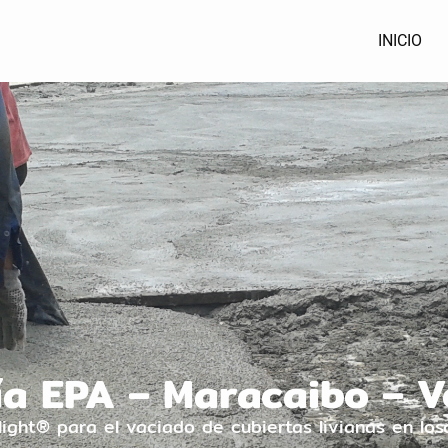
INICIO
ía EPA – Maracaibo – 
light® para el vaciado de cubiertas livianas en los