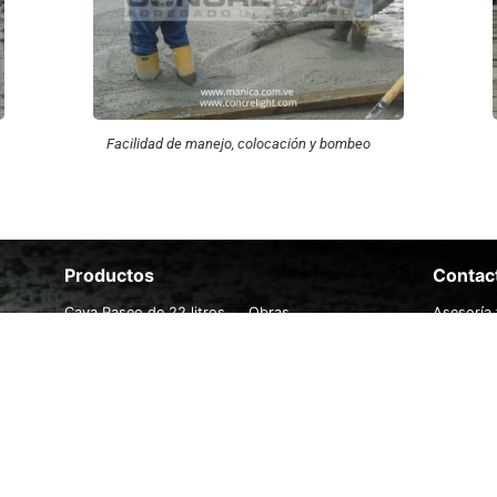
Facilidad de manejo, colocación y bombeo
Productos
.
Contac
Cava Paseo de 22 litros
Obras
Asesoría 
Eco-Placa®
Concrelight
FAQ
Laminas Aislantes
Zona de descarga
Productos Escolares y
Láminas para decoración
Embalajes comerciales