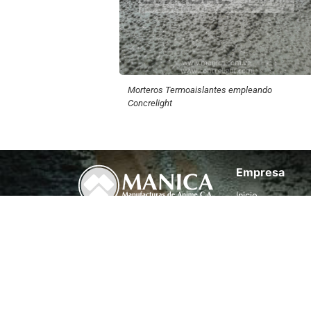
Morteros Termoaislantes empleando
Concrelight
Empresa
Inicio
¿Quiénes somos?
Producto